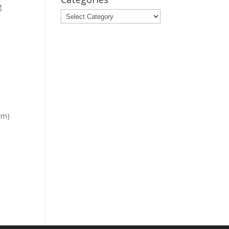
g
Categories
am)